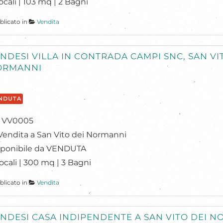
ocali | 103 mq | 2 Bagni
blicato in
Vendita
NDESI VILLA IN CONTRADA CAMPI SNC, SAN VI
ORMANNI
NDUTA
f: VV0005
Vendita a San Vito dei Normanni
sponibile da VENDUTA
ocali | 300 mq | 3 Bagni
blicato in
Vendita
NDESI CASA INDIPENDENTE A SAN VITO DEI 