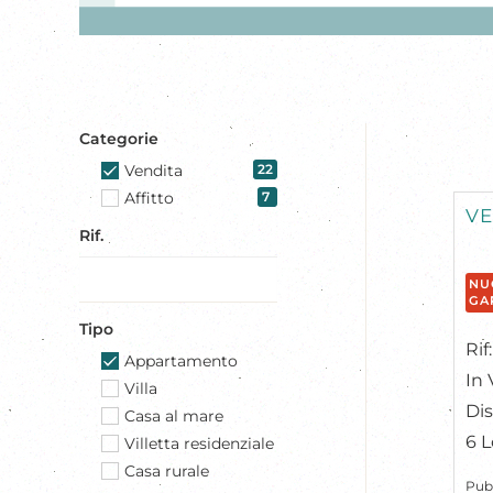
Categorie
Vendita
22
Affitto
7
VE
Rif.
NU
GA
Tipo
Rif
Appartamento
In 
Villa
Dis
Casa al mare
6 L
Villetta residenziale
Casa rurale
Pub