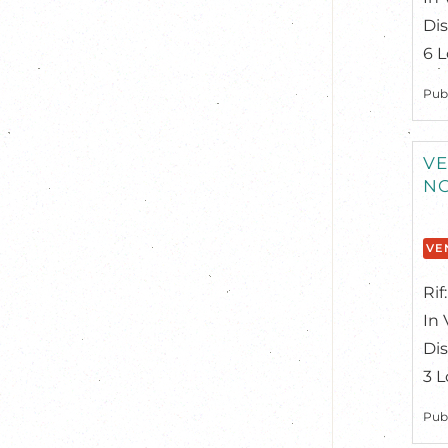
Dis
6 L
Pub
VE
N
VE
Rif
In 
Dis
3 L
Pub