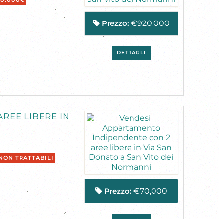
20.000€
Prezzo:
€920,000
DETTAGLI
REE LIBERE IN
 NON TRATTABILI
Prezzo:
€70,000