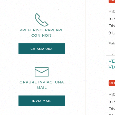
NU
Ri
In 
Dis
PREFERISCI PARLARE
9 L
CON NOI?
Pub
CHIAMA ORA
VE
VI
OPPURE INVIACI UNA
OF
MAIL
Ri
In 
INVIA MAIL
Dis