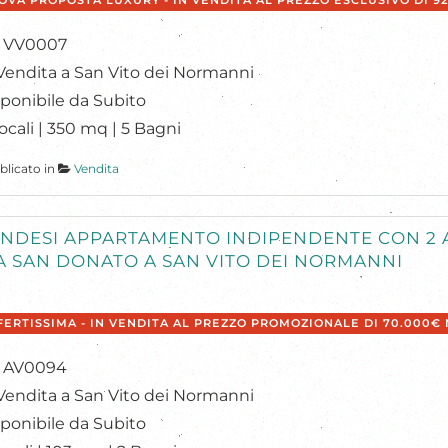
OVA PROPOSTA LUXURY - IN VENDITA AL PREZZO ESCLUSIVO DI 9
f: VV0007
Vendita a San Vito dei Normanni
ponibile da Subito
ocali | 350 mq | 5 Bagni
blicato in
Vendita
NDESI APPARTAMENTO INDIPENDENTE CON 2 A
A SAN DONATO A SAN VITO DEI NORMANNI
FERTISSIMA - IN VENDITA AL PREZZO PROMOZIONALE DI 70.000€
f: AV0094
Vendita a San Vito dei Normanni
ponibile da Subito