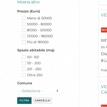
Mostra altro
Prezzo (Euro)
VE
Meno di 50000
50000 - 80000
81000 - 120000
NU
121000 - 180000
Rif
Più di 181000
In 
Spazio abitabile (mq)
Dis
101- 150
8 L
151 - 200
201 - 250
Pub
Oltre 250
Comune
VE
CA
FILTRA
CANCELLA