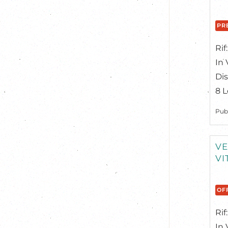
PR
Rif
In 
Dis
8 L
Pub
VE
VI
OF
Rif
In 