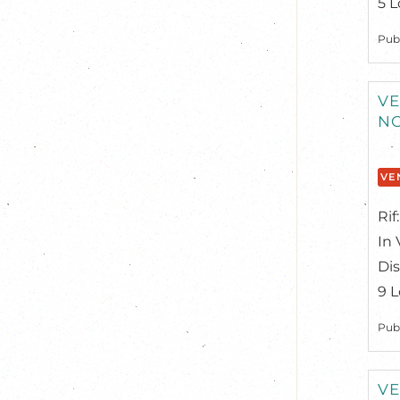
5 L
Pub
VE
N
VE
Ri
In 
Di
9 L
Pub
VE