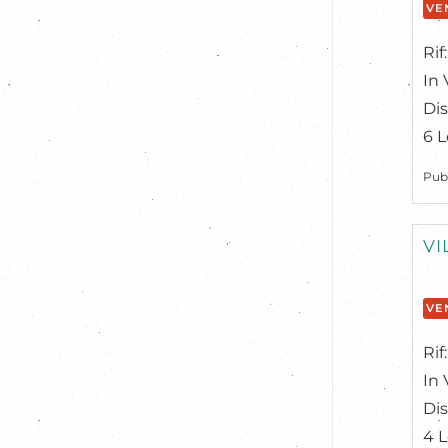
VE
Rif
In 
Di
6 L
Pub
VI
VE
Rif
In 
Dis
4 L