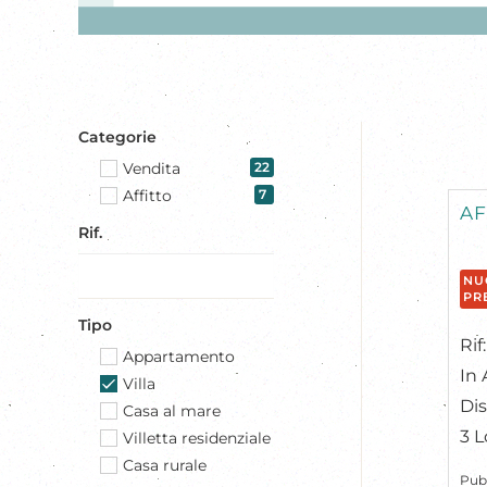
Categorie
Vendita
22
Affitto
7
AF
Rif.
NU
PR
Tipo
Ri
Appartamento
In 
Villa
Dis
Casa al mare
3 L
Villetta residenziale
Casa rurale
Pub