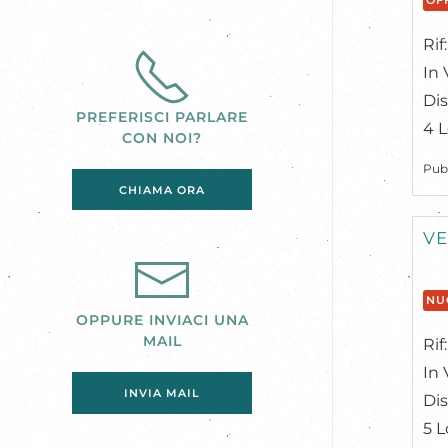
OF
Rif
In 
Dis
PREFERISCI PARLARE
4 L
CON NOI?
Pub
CHIAMA ORA
VE
NU
OPPURE INVIACI UNA
MAIL
Rif
In 
INVIA MAIL
Dis
5 L