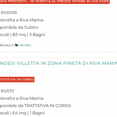
OVA PROPOSTA - IN VENDITA AL PREZZO AFFARE DI 245.000€
: RV0109
Vendita a Riva Marina
ponibile da Subito
ocali | 83 mq | 3 Bagni
blicato in
Vendita
NDESI VILLETTA IN ZONA PINETA DI RIVA MARI
ATTATIVA IN CORSO
: RV0111
Vendita a Riva Marina
sponibile da TRATTATIVA IN CORSO
ocali | 64 mq | 1 Bagni