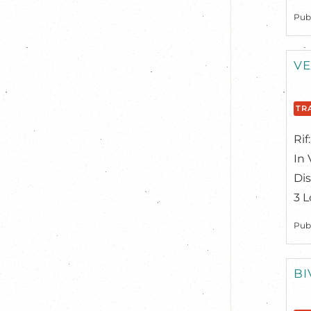
Pub
VE
TR
Rif
In 
Dis
3 L
Pub
BI