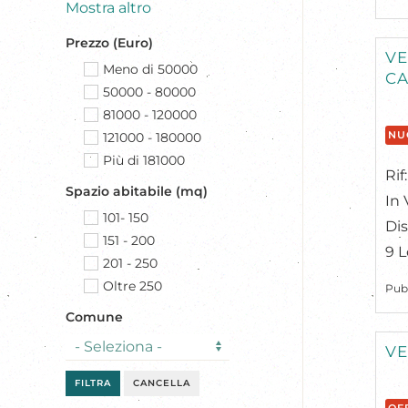
Mostra altro
Prezzo (Euro)
VE
Meno di 50000
CA
50000 - 80000
81000 - 120000
NU
121000 - 180000
Più di 181000
Ri
Spazio abitabile (mq)
In 
101- 150
Dis
151 - 200
9 L
201 - 250
Oltre 250
Pub
Comune
VE
FILTRA
CANCELLA