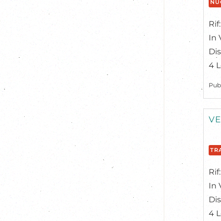
NU
Rif
In 
Dis
4 L
Pub
VE
TR
Rif
In 
Di
4 L