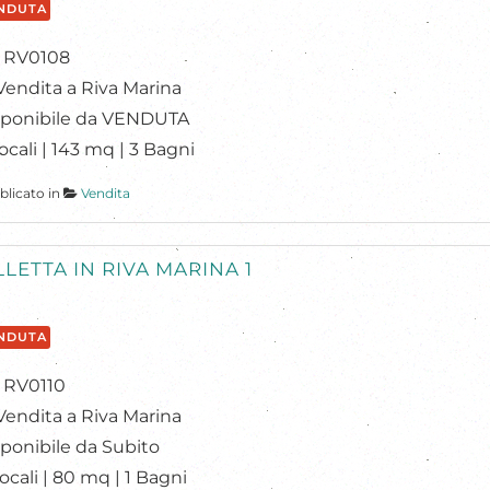
NDUTA
: RV0108
Vendita a Riva Marina
sponibile da VENDUTA
ocali | 143 mq | 3 Bagni
blicato in
Vendita
LLETTA IN RIVA MARINA 1
NDUTA
: RV0110
Vendita a Riva Marina
ponibile da Subito
ocali | 80 mq | 1 Bagni