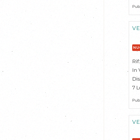
Pub
VE
NU
Rif
In 
Dis
7 L
Pub
VE